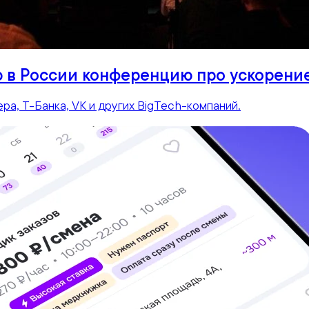
ю в России конференцию про ускорени
ра, Т-Банка, VK и других BigTech-компаний.