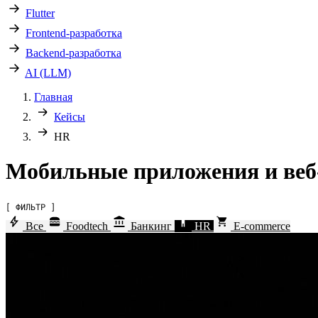
Flutter
Frontend-разработка
Backend-разработка
AI (LLM)
Главная
Кейсы
HR
Мобильные приложения и веб-
[ ФИЛЬТР ]
Все
Foodtech
Банкинг
HR
E-commerce