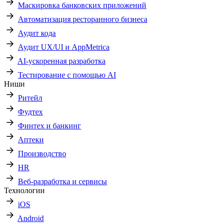
Маскировка банковских приложений
Автоматизация ресторанного бизнеса
Аудит кода
Аудит UX/UI и AppMetrica
AI-ускоренная разработка
Тестирование с помощью AI
Ниши
Ритейл
Фудтех
Финтех и банкинг
Аптеки
Производство
HR
Веб-разработка и сервисы
Технологии
iOS
Android