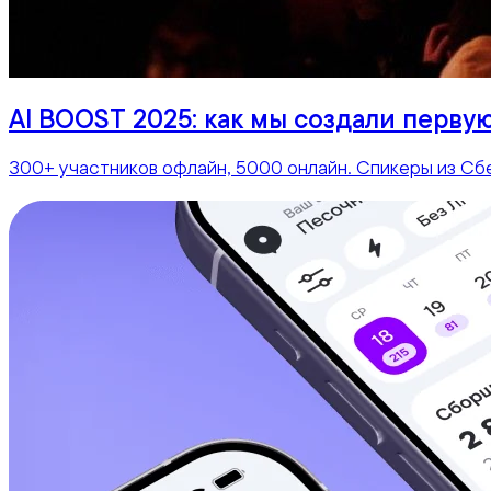
AI BOOST 2025: как мы создали перву
300+ участников офлайн, 5000 онлайн. Спикеры из Сбе