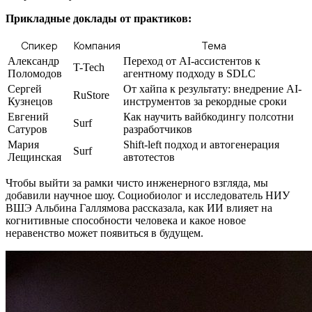
Прикладные доклады от практиков:
Спикер
Компания
Тема
Александр
Переход от AI-ассистентов к
T-Tech
Поломодов
агентному подходу в SDLC
Сергей
От хайпа к результату: внедрение AI-
RuStore
Кузнецов
инструментов за рекордные сроки
Евгений
Как научить вайбкодингу полсотни
Surf
Сатуров
разработчиков
Мария
Shift-left подход и автогенерация
Surf
Лещинская
автотестов
Чтобы выйти за рамки чисто инженерного взгляда, мы
добавили научное шоу. Социобиолог и исследователь НИУ
ВШЭ Альбина Галлямова рассказала, как ИИ влияет на
когнитивные способности человека и какое новое
неравенство может появиться в будущем.