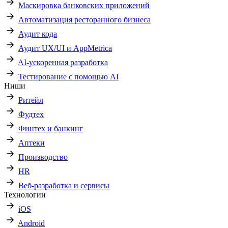
Маскировка банковских приложений
Автоматизация ресторанного бизнеса
Аудит кода
Аудит UX/UI и AppMetrica
AI-ускоренная разработка
Тестирование с помощью AI
Ниши
Ритейл
Фудтех
Финтех и банкинг
Аптеки
Производство
HR
Веб-разработка и сервисы
Технологии
iOS
Android