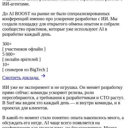
ИИ-агентами.
До AI BOOST на рынке не было специализированных
конференций именно про ускорение разработки с ИИ. Мы
создали площадку для открытого обмена опытом и собрали
сообщество практиков, которые уже используют AI в
разработке каждый день.
300+
[ участников офлайн ]
5 000+
[ онлайн-зрителей ]
10+
[ спикеров из BigTech ]
Смотреть доклады
ИИ уже не эксперимент и не игрушка. Он меняет разработку
прямо сейчас: команды ускоряют релизы, роли
пересобираются, а требования к разработчикам и CTO растут.
В Surf мы видим это каждый день — и внутри команды, и в
проектах для клиентов.
В какой-то момент стало понятно: опыта накопилось много, а
обсуждать его негде. AI чаще всего появляется на
конференциях как модная тема, но без конкретики. Много