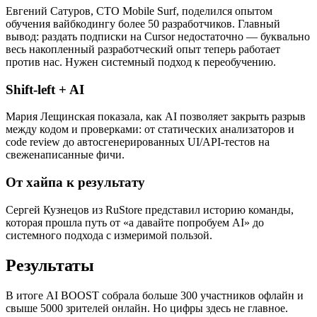
Евгений Сатуров, CTO Mobile Surf, поделился опытом
обучения вайбкодингу более 50 разработчиков. Главный
вывод: раздать подписки на Cursor недостаточно — буквально
весь накопленный разработческий опыт теперь работает
против нас. Нужен системный подход к переобучению.
Shift-left + AI
Мария Лещинская показала, как AI позволяет закрыть разрыв
между кодом и проверками: от статических анализаторов и
code review до автосгенерированных UI/API-тестов на
свеженаписанные фичи.
От хайпа к результату
Сергей Кузнецов из RuStore представил историю команды,
которая прошла путь от «а давайте попробуем AI» до
системного подхода с измеримой пользой.
Результаты
В итоге AI BOOST собрала больше 300 участников офлайн и
свыше 5000 зрителей онлайн. Но цифры здесь не главное.