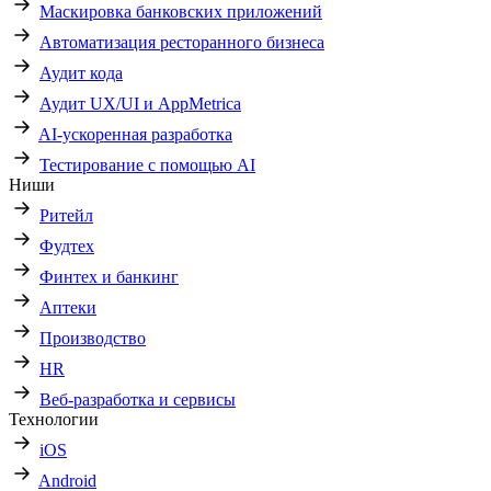
Маскировка банковских приложений
Автоматизация ресторанного бизнеса
Аудит кода
Аудит UX/UI и AppMetrica
AI-ускоренная разработка
Тестирование с помощью AI
Ниши
Ритейл
Фудтех
Финтех и банкинг
Аптеки
Производство
HR
Веб-разработка и сервисы
Технологии
iOS
Android