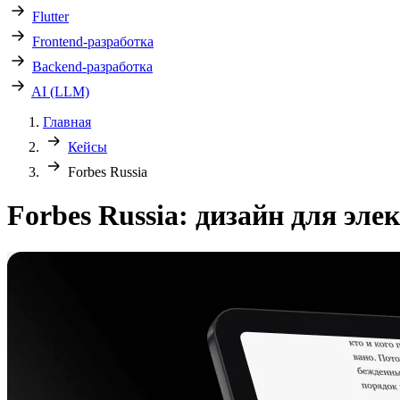
Flutter
Frontend-разработка
Backend-разработка
AI (LLM)
Главная
Кейсы
Forbes Russia
Forbes Russia: дизайн для эле