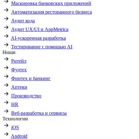
Маскировка банковских приложений
Автоматизация ресторанного бизнеса
Аудит кода
Аудит UX/UI и AppMetrica
AI-ускоренная разработка
Тестирование с помощью AI
Ниши
Ритейл
Фудтех
Финтех и банкинг
Аптеки
Производство
HR
Веб-разработка и сервисы
Технологии
iOS
Android