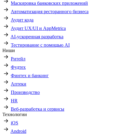
Маскировка банковских приложений
Автоматизация ресторанного бизнеса
Аудит кода
Аудит UX/UI и AppMetrica
AI-ускоренная разработка
Тестирование с помощью AI
Ниши
Ритейл
Фудтех
Финтех и банкинг
Аптеки
Производство
HR
Веб-разработка и сервисы
Технологии
iOS
Android