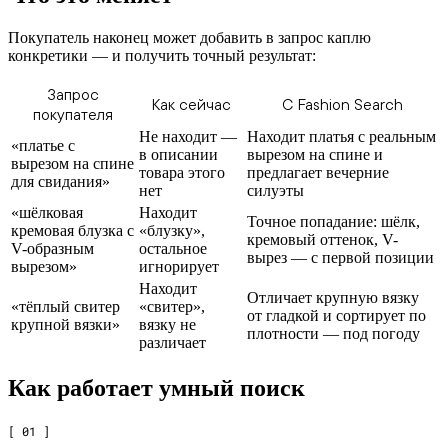
Покупатель наконец может добавить в запрос каплю
конкретики — и получить точный результат:
Запрос
Как сейчас
С Fashion Search
покупателя
Не находит —
Находит платья с реальным
«платье с
в описании
вырезом на спине и
вырезом на спине
товара этого
предлагает вечерние
для свидания»
нет
силуэты
«шёлковая
Находит
Точное попадание: шёлк,
кремовая блузка с
«блузку»,
кремовый оттенок, V-
V-образным
остальное
вырез — с первой позиции
вырезом»
игнорирует
Находит
Отличает крупную вязку
«тёплый свитер
«свитер»,
от гладкой и сортирует по
крупной вязки»
вязку не
плотности — под погоду
различает
Как работает умный поиск
[ 01 ]