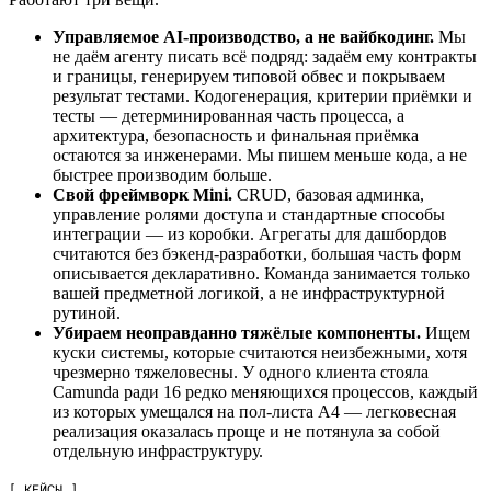
Управляемое AI-производство, а не вайбкодинг.
Мы
не даём агенту писать всё подряд: задаём ему контракты
и границы, генерируем типовой обвес и покрываем
результат тестами. Кодогенерация, критерии приёмки и
тесты — детерминированная часть процесса, а
архитектура, безопасность и финальная приёмка
остаются за инженерами. Мы пишем меньше кода, а не
быстрее производим больше.
Свой фреймворк Mini.
CRUD, базовая админка,
управление ролями доступа и стандартные способы
интеграции — из коробки. Агрегаты для дашбордов
считаются без бэкенд-разработки, большая часть форм
описывается декларативно. Команда занимается только
вашей предметной логикой, а не инфраструктурной
рутиной.
Убираем неоправданно тяжёлые компоненты.
Ищем
куски системы, которые считаются неизбежными, хотя
чрезмерно тяжеловесны. У одного клиента стояла
Camunda ради 16 редко меняющихся процессов, каждый
из которых умещался на пол-листа A4 — легковесная
реализация оказалась проще и не потянула за собой
отдельную инфраструктуру.
[ КЕЙСЫ ]