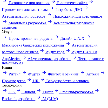
E-commerce приложения
E-commerce сайты
Приложения для заказа еды
Разработка ДБО
Автоматизация процессов
Приложения для сотрудников
Мобильная разработка
Комплексная разработка
сервисов
Услуги
Проектирование продукта
Дизайн UI/UX
Маскировка банковских приложений
Автоматизация
ресторанного бизнеса
Аудит кода
Аудит UX/UI и
AppMetrica
AI-ускоренная разработка
Тестирование с
помощью AI
Ниши
Ритейл
Фудтех
Финтех и банкинг
Аптеки
Производство
HR
Веб-разработка и сервисы
Технологии
iOS
Android
Flutter
Frontend-разработка
Backend-разработка
AI (LLM)