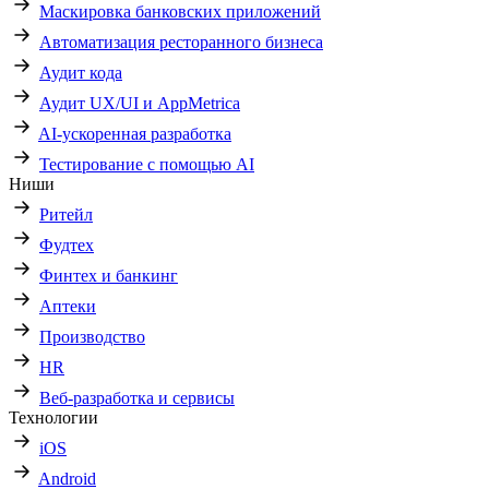
Маскировка банковских приложений
Автоматизация ресторанного бизнеса
Аудит кода
Аудит UX/UI и AppMetrica
AI-ускоренная разработка
Тестирование с помощью AI
Ниши
Ритейл
Фудтех
Финтех и банкинг
Аптеки
Производство
HR
Веб-разработка и сервисы
Технологии
iOS
Android