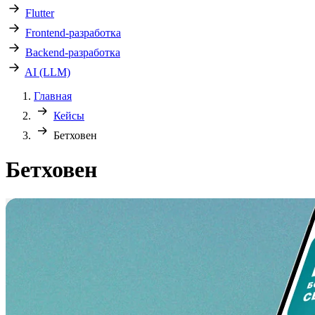
Flutter
Frontend-разработка
Backend-разработка
AI (LLM)
Главная
Кейсы
Бетховен
Бетховен