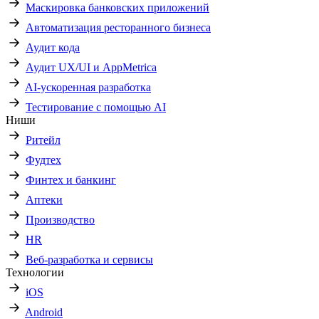
Маскировка банковских приложений
Автоматизация ресторанного бизнеса
Аудит кода
Аудит UX/UI и AppMetrica
AI-ускоренная разработка
Тестирование с помощью AI
Ниши
Ритейл
Фудтех
Финтех и банкинг
Аптеки
Производство
HR
Веб-разработка и сервисы
Технологии
iOS
Android