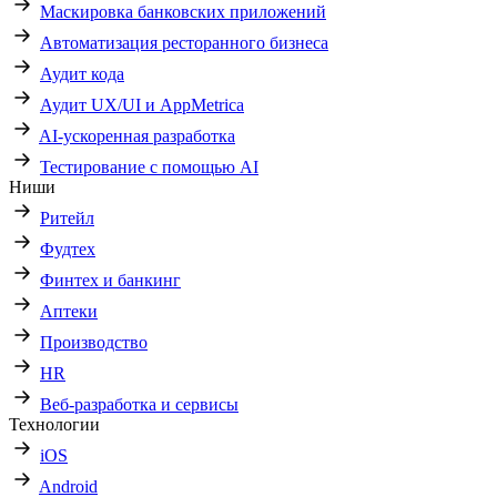
Маскировка банковских приложений
Автоматизация ресторанного бизнеса
Аудит кода
Аудит UX/UI и AppMetrica
AI-ускоренная разработка
Тестирование с помощью AI
Ниши
Ритейл
Фудтех
Финтех и банкинг
Аптеки
Производство
HR
Веб-разработка и сервисы
Технологии
iOS
Android