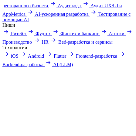
ресторанного бизнеса
Аудит кода
Аудит UX/UI и
AppMetrica
AI-ускоренная разработка
Тестирование с
помощью AI
Ниши
Ритейл
Фудтех
Финтех и банкинг
Аптеки
Производство
HR
Веб-разработка и сервисы
Технологии
iOS
Android
Flutter
Frontend-разработка
Backend-разработка
AI (LLM)