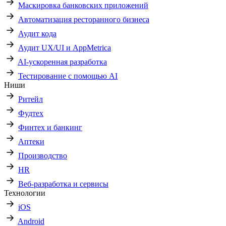
Маскировка банковских приложений
Автоматизация ресторанного бизнеса
Аудит кода
Аудит UX/UI и AppMetrica
AI-ускоренная разработка
Тестирование с помощью AI
Ниши
Ритейл
Фудтех
Финтех и банкинг
Аптеки
Производство
HR
Веб-разработка и сервисы
Технологии
iOS
Android