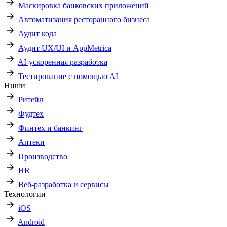
Маскировка банковских приложений
Автоматизация ресторанного бизнеса
Аудит кода
Аудит UX/UI и AppMetrica
AI-ускоренная разработка
Тестирование с помощью AI
Ниши
Ритейл
Фудтех
Финтех и банкинг
Аптеки
Производство
HR
Веб-разработка и сервисы
Технологии
iOS
Android