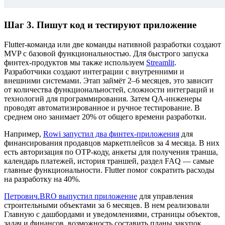
Шаг 3. Пишут код и тестируют приложение
Flutter-команда или две команды нативной разработки создают
MVP с базовой функциональностью. Для быстрого запуска
финтех-продуктов мы также используем
Streamlit
.
Разработчики создают интеграции с внутренними и
внешними системами. Этап займёт 2–6 месяцев, это зависит
от количества функциональностей, сложности интеграций и
технологий для программирования. Затем QA-инженеры
проводят автоматизированное и ручное тестирование. В
среднем оно занимает 20% от общего времени разработки.
Например,
Rowi запустил два финтех-приложения
для
финансирования продавцов маркетплейсов за 4 месяца. В них
есть авторизация по OTP-коду, анкеты для получения транша,
календарь платежей, история траншей, раздел FAQ — самые
главные функциональности. Flutter помог сократить расходы
на разработку на 40%.
Петрович.BRO выпустил приложение
для управления
строительными объектами за 6 месяцев. В нем реализовали
Главную с дашбордами и уведомлениями, страницы объектов,
задач и финансов, возможность составить планы закупок