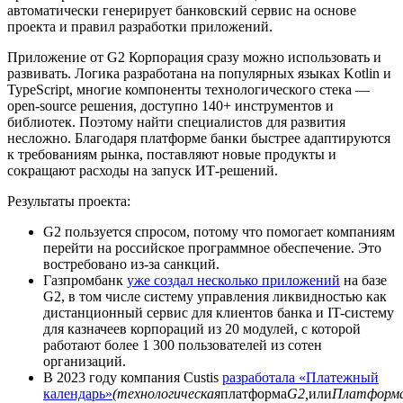
автоматически генерирует банковский сервис на основе
проекта и правил разработки приложений.
Приложение от G2 Корпорация сразу можно использовать и
развивать. Логика разработана на популярных языках Kotlin и
TypeScript, многие компоненты технологического стека —
open-source решения, доступно 140+ инструментов и
библиотек. Поэтому найти специалистов для развития
несложно. Благодаря платформе банки быстрее адаптируются
к требованиям рынка, поставляют новые продукты и
сокращают расходы на запуск ИТ-решений.
Результаты проекта:
G2 пользуется спросом, потому что помогает компаниям
перейти на российское программное обеспечение. Это
востребовано из-за санкций.
Газпромбанк
уже создал несколько приложений
на базе
G2, в том числе систему управления ликвидностью как
дистанционный сервис для клиентов банка и IT-систему
для казначеев корпораций из 20 модулей, с которой
работают более 1 300 пользователей из сотен
организаций.
В 2023 году компания Custis
разработала «Платежный
календарь»
(технологическая
платформа
G2,
или
Платформ