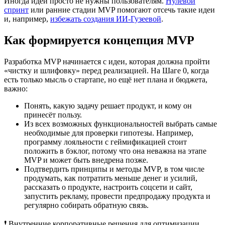
Иногда идеи просто не нужны пользователям.
Нулевой
спринт
или ранние стадии MVP помогают отсечь такие идеи
и, например,
избежать создания ИИ-Гузеевой
.
Как формируется концепция MVP
Разработка MVP начинается с идеи, которая должна пройти
«чистку и шлифовку» перед реализацией. На Шаге 0, когда
есть только мысль о стартапе, но ещё нет плана и бюджета,
важно:
Понять, какую задачу решает продукт, и кому он
принесёт пользу.
Из всех возможных функциональностей выбрать самые
необходимые для проверки гипотезы. Например,
программу лояльности с геймификацией стоит
положить в бэклог, потому что она неважна на этапе
MVP и может быть внедрена позже.
Подтвердить принципы и методы MVP, в том числе
продумать, как потратить меньше денег и усилий,
рассказать о продукте, настроить соцсети и сайт,
запустить рекламу, провести предпродажу продукта и
регулярно собирать обратную связь.
❗️ Внутренние корпоративные решения для оптимизации