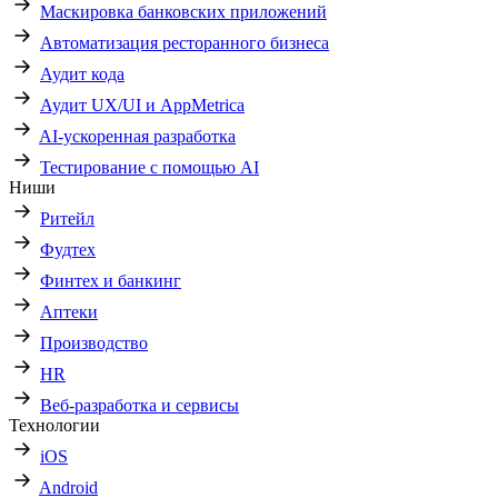
Маскировка банковских приложений
Автоматизация ресторанного бизнеса
Аудит кода
Аудит UX/UI и AppMetrica
AI-ускоренная разработка
Тестирование с помощью AI
Ниши
Ритейл
Фудтех
Финтех и банкинг
Аптеки
Производство
HR
Веб-разработка и сервисы
Технологии
iOS
Android