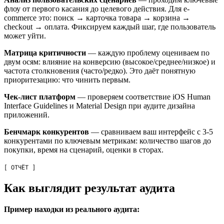
флоу от первого касания до целевого действия. Для e-
commerce это: поиск → карточка товара → корзина →
checkout → оплата. Фиксируем каждый шаг, где пользователь
может уйти.
Матрица критичности
— каждую проблему оцениваем по
двум осям: влияние на конверсию (высокое/среднее/низкое) и
частота столкновения (часто/редко). Это даёт понятную
приоритезацию: что чинить первым.
Чек-лист платформ
— проверяем соответствие iOS Human
Interface Guidelines и Material Design при аудите дизайна
приложений.
Бенчмарк конкурентов
— сравниваем ваш интерфейс с 3-5
конкурентами по ключевым метрикам: количество шагов до
покупки, время на сценарий, оценки в сторах.
[ ОТЧЁТ ]
Как выглядит результат аудита
Пример находки из реального аудита: