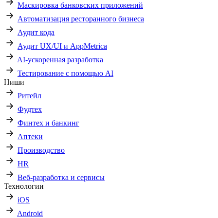
Маскировка банковских приложений
Автоматизация ресторанного бизнеса
Аудит кода
Аудит UX/UI и AppMetrica
AI-ускоренная разработка
Тестирование с помощью AI
Ниши
Ритейл
Фудтех
Финтех и банкинг
Аптеки
Производство
HR
Веб-разработка и сервисы
Технологии
iOS
Android