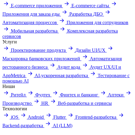
E-commerce приложения
E-commerce сайты
Приложения для заказа еды
Разработка ДБО
Автоматизация процессов
Приложения для сотрудников
Мобильная разработка
Комплексная разработка
сервисов
Услуги
Проектирование продукта
Дизайн UI/UX
Маскировка банковских приложений
Автоматизация
ресторанного бизнеса
Аудит кода
Аудит UX/UI и
AppMetrica
AI-ускоренная разработка
Тестирование с
помощью AI
Ниши
Ритейл
Фудтех
Финтех и банкинг
Аптеки
Производство
HR
Веб-разработка и сервисы
Технологии
iOS
Android
Flutter
Frontend-разработка
Backend-разработка
AI (LLM)