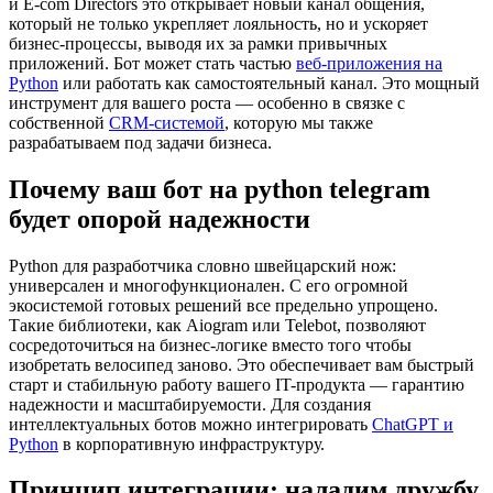
и E-com Directors это открывает новый канал общения,
который не только укрепляет лояльность, но и ускоряет
бизнес-процессы, выводя их за рамки привычных
приложений. Бот может стать частью
веб-приложения на
Python
или работать как самостоятельный канал. Это мощный
инструмент для вашего роста — особенно в связке с
собственной
CRM-системой
, которую мы также
разрабатываем под задачи бизнеса.
Почему ваш бот на python telegram
будет опорой надежности
Python для разработчика словно швейцарский нож:
универсален и многофункционален. С его огромной
экосистемой готовых решений все предельно упрощено.
Такие библиотеки, как Aiogram или Telebot, позволяют
сосредоточиться на бизнес-логике вместо того чтобы
изобретать велосипед заново. Это обеспечивает вам быстрый
старт и стабильную работу вашего IT-продукта — гарантию
надежности и масштабируемости. Для создания
интеллектуальных ботов можно интегрировать
ChatGPT и
Python
в корпоративную инфраструктуру.
Принцип интеграции: наладим дружбу