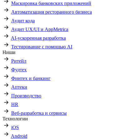
Маскировка банковских приложений
Автоматизация ресторанного бизнеса
Аудит кода
Аудит UX/UI и AppMetrica
AI-ускоренная разработка
Тестирование с помощью AI
Ниши
Ритейл
Фудтех
Финтех и банкинг
Аптеки
Производство
HR
Веб-разработка и сервисы
Технологии
iOS
Android