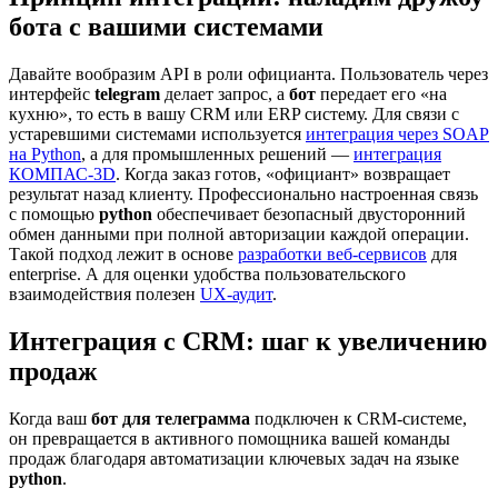
бота с вашими системами
Давайте вообразим API в роли официанта. Пользователь через
интерфейс
telegram
делает запрос, а
бот
передает его «на
кухню», то есть в вашу CRM или ERP систему. Для связи с
устаревшими системами используется
интеграция через SOAP
на Python
, а для промышленных решений —
интеграция
КОМПАС-3D
. Когда заказ готов, «официант» возвращает
результат назад клиенту. Профессионально настроенная связь
с помощью
python
обеспечивает безопасный двусторонний
обмен данными при полной авторизации каждой операции.
Такой подход лежит в основе
разработки веб-сервисов
для
enterprise. А для оценки удобства пользовательского
взаимодействия полезен
UX-аудит
.
Интеграция с CRM: шаг к увеличению
продаж
Когда ваш
бот для телеграмма
подключен к CRM-системе,
он превращается в активного помощника вашей команды
продаж благодаря автоматизации ключевых задач на языке
python
.