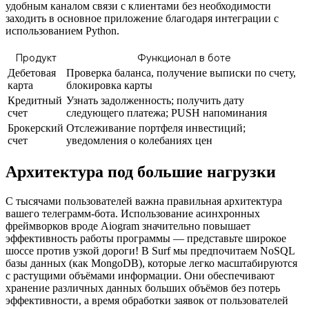
удобным каналом связи с клиентами без необходимости
заходить в основное приложение благодаря интеграции с
использованием Python.
Продукт
Функционал в боте
Дебетовая
Проверка баланса, получение выписки по счету,
карта
блокировка карты
Кредитный
Узнать задолженность; получить дату
счет
следующего платежа; PUSH напоминания
Брокерский
Отслеживание портфеля инвестиций;
счет
уведомления о колебаниях цен
Архитектура под большие нагрузки
С тысячами пользователей важна правильная архитектура
вашего телеграмм-бота. Использование асинхронных
фреймворков вроде Aiogram значительно повышает
эффективность работы программы — представьте широкое
шоссе против узкой дороги! В Surf мы предпочитаем NoSQL
базы данных (как MongoDB), которые легко масштабируются
с растущими объёмами информации. Они обеспечивают
хранение различных данных больших объёмов без потерь
эффективности, а время обработки заявок от пользователей