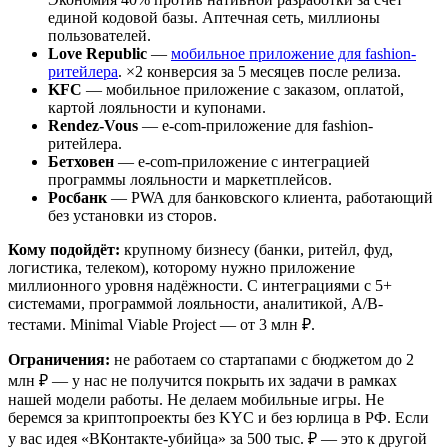
единой кодовой базы. Аптечная сеть, миллионы
пользователей.
Love Republic
—
мобильное приложение для fashion-
ритейлера
. ×2 конверсия за 5 месяцев после релиза.
KFC
— мобильное приложение с заказом, оплатой,
картой лояльности и купонами.
Rendez-Vous
— e-com-приложение для fashion-
ритейлера.
Бетховен
— e-com-приложение с интеграцией
программы лояльности и маркетплейсов.
Росбанк
— PWA для банковского клиента, работающий
без установки из сторов.
Кому подойдёт:
крупному бизнесу (банки, ритейл, фуд,
логистика, телеком), которому нужно приложение
миллионного уровня надёжности. С интеграциями с 5+
системами, программой лояльности, аналитикой, A/B-
тестами. Minimal Viable Project — от 3 млн ₽.
Ограничения:
не работаем со стартапами с бюджетом до 2
млн ₽ — у нас не получится покрыть их задачи в рамках
нашей модели работы. Не делаем мобильные игры. Не
беремся за криптопроекты без KYC и без юрлица в РФ. Если
у вас идея «ВКонтакте-убийца» за 500 тыс. ₽ — это к другой