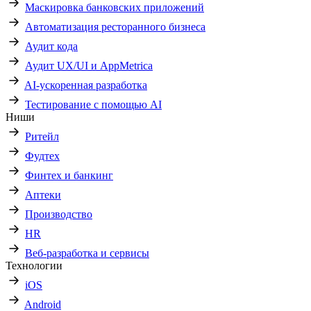
Маскировка банковских приложений
Автоматизация ресторанного бизнеса
Аудит кода
Аудит UX/UI и AppMetrica
AI-ускоренная разработка
Тестирование с помощью AI
Ниши
Ритейл
Фудтех
Финтех и банкинг
Аптеки
Производство
HR
Веб-разработка и сервисы
Технологии
iOS
Android