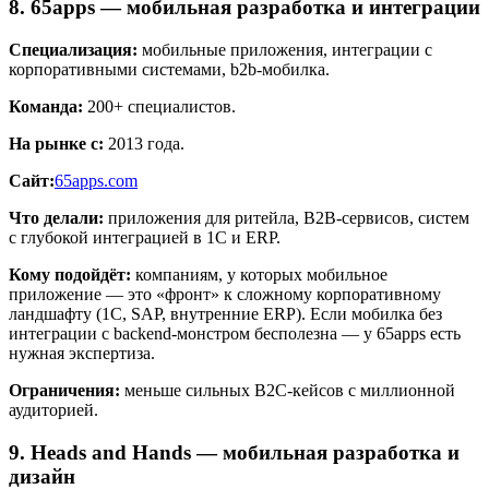
8. 65apps — мобильная разработка и интеграции
Специализация:
мобильные приложения, интеграции с
корпоративными системами, b2b-мобилка.
Команда:
200+ специалистов.
На рынке с:
2013 года.
Сайт:
65apps.com
Что делали:
приложения для ритейла, B2B-сервисов, систем
с глубокой интеграцией в 1С и ERP.
Кому подойдёт:
компаниям, у которых мобильное
приложение — это «фронт» к сложному корпоративному
ландшафту (1С, SAP, внутренние ERP). Если мобилка без
интеграции с backend-монстром бесполезна — у 65apps есть
нужная экспертиза.
Ограничения:
меньше сильных B2C-кейсов с миллионной
аудиторией.
9. Heads and Hands — мобильная разработка и
дизайн