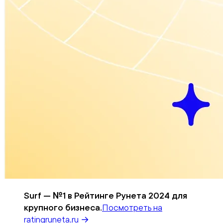
Surf — №1 в Рейтинге Рунета 2024 для
крупного бизнеса.
Посмотреть на
ratingruneta.ru →