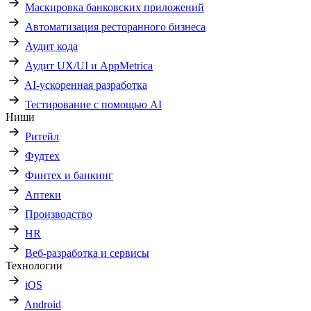
Маскировка банковских приложений
Автоматизация ресторанного бизнеса
Аудит кода
Аудит UX/UI и AppMetrica
AI-ускоренная разработка
Тестирование с помощью AI
Ниши
Ритейл
Фудтех
Финтех и банкинг
Аптеки
Производство
HR
Веб-разработка и сервисы
Технологии
iOS
Android