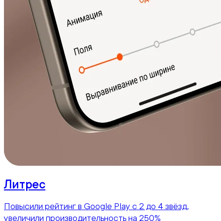
Литрес
Повысили рейтинг в Google Play с 2 до 4 звёзд,
увеличили производительность на 250%