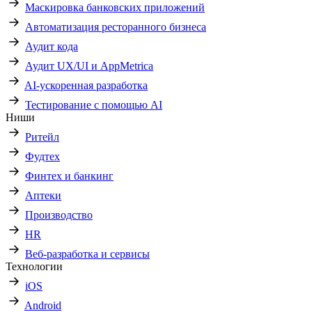
Маскировка банковских приложений
Автоматизация ресторанного бизнеса
Аудит кода
Аудит UX/UI и AppMetrica
AI-ускоренная разработка
Тестирование с помощью AI
Ниши
Ритейл
Фудтех
Финтех и банкинг
Аптеки
Производство
HR
Веб-разработка и сервисы
Технологии
iOS
Android