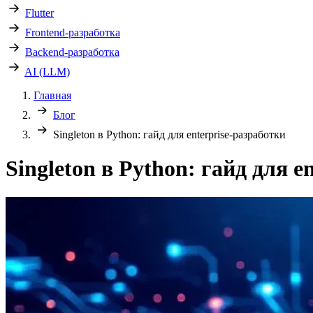
Flutter
Frontend-разработка
Backend-разработка
AI (LLM)
Главная
Блог
Singleton в Python: гайд для enterprise-разработки
Singleton в Python: гайд для e