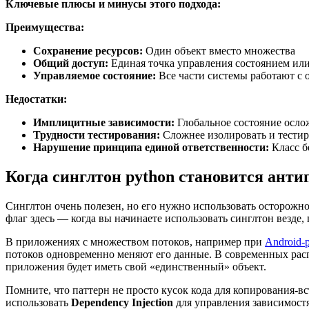
Ключевые плюсы и минусы этого подхода:
Преимущества:
Сохранение ресурсов:
Один объект вместо множества
Общий доступ:
Единая точка управления состоянием ил
Управляемое состояние:
Все части системы работают с
Недостатки:
Имплицитные зависимости:
Глобальное состояние осло
Трудности тестирования:
Сложнее изолировать и тестир
Нарушение принципа единой ответственности:
Класс б
Когда синглтон python становится ант
Синглтон очень полезен, но его нужно использовать осторожно
флаг здесь — когда вы начинаете использовать синглтон везде,
В приложениях с множеством потоков, например при
Android-
потоков одновременно меняют его данные. В современных рас
приложения будет иметь свой «единственный» объект.
Помните, что паттерн не просто кусок кода для копирования-вс
использовать
Dependency Injection
для управления зависимостя