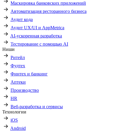
Маскировка банковских приложений
Автоматизация ресторанного бизнеса
Аудит кода
Аудит UX/UI и AppMetrica
AI-ускоренная разработка
Тестирование с помощью AI
Ниши
Ритейл
Фудтех
Финтех и банкинг
Аптеки
Производство
HR
Веб-разработка и сервисы
Технологии
iOS
Android