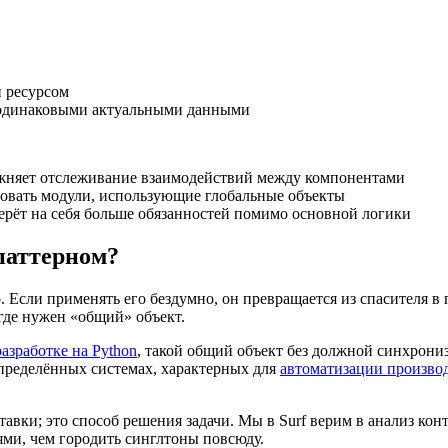
и ресурсом
 одинаковыми актуальными данными
жняет отслеживание взаимодействий между компонентами
овать модули, использующие глобальные объекты
ерёт на себя больше обязанностей помимо основной логики
ипаттерном?
. Если применять его бездумно, он превращается из спасителя 
 где нужен «общий» объект.
разработке на Python
, такой общий объект без должной синхрони
пределённых системах, характерных для
автоматизации произво
тавки; это способ решения задачи. Мы в Surf верим в анализ кон
ми, чем городить синглтоны повсюду.