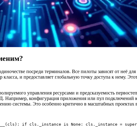
аменим?
диночестве посреди терминалов. Все пилоты зависят от неё для
яр класса, и предоставляет глобальную точку доступа к нему. Эт
онтролируемого управления ресурсами и предсказуемость первост
БД. Например, конфигурация приложения или пул подключений 
ению системы. Это особенно критично в масштабных проектах 
__(cls): if cls._instance is None: cls._instance = super