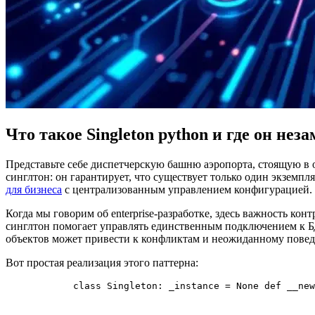
Что такое Singleton python и где он нез
Представьте себе диспетчерскую башню аэропорта, стоящую в о
синглтон: он гарантирует, что существует только один экземпл
для бизнеса
с централизованным управлением конфигурацией.
Когда мы говорим об enterprise-разработке, здесь важность к
синглтон помогает управлять единственным подключением к 
объектов может привести к конфликтам и неожиданному повед
Вот простая реализация этого паттерна:
class Singleton: _instance = None def __new