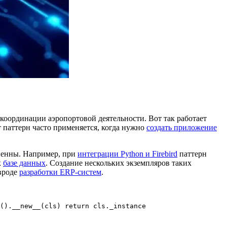
 координации аэропортовой деятельности. Вот так работает
от паттерн часто применяется, когда нужно
создать приложение
епенны. Например, при
интеграции Python и Firebird
паттерн
к
базе данных
. Создание нескольких экземпляров таких
вроде
разработки ERP-систем
.
().__new__(cls) return cls._instance