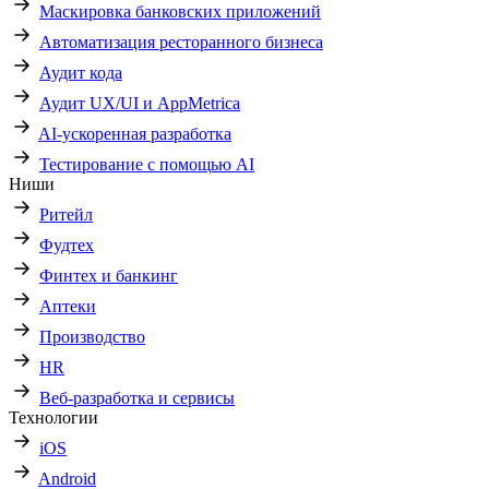
Маскировка банковских приложений
Автоматизация ресторанного бизнеса
Аудит кода
Аудит UX/UI и AppMetrica
AI-ускоренная разработка
Тестирование с помощью AI
Ниши
Ритейл
Фудтех
Финтех и банкинг
Аптеки
Производство
HR
Веб-разработка и сервисы
Технологии
iOS
Android