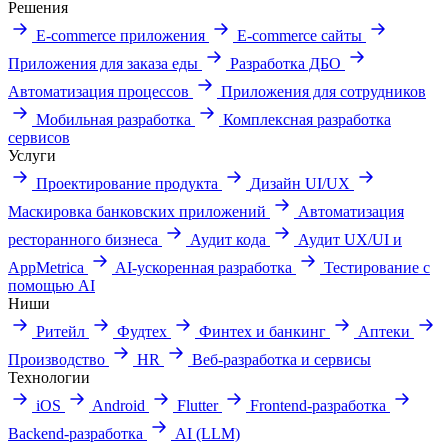
Решения
E-commerce приложения
E-commerce сайты
Приложения для заказа еды
Разработка ДБО
Автоматизация процессов
Приложения для сотрудников
Мобильная разработка
Комплексная разработка
сервисов
Услуги
Проектирование продукта
Дизайн UI/UX
Маскировка банковских приложений
Автоматизация
ресторанного бизнеса
Аудит кода
Аудит UX/UI и
AppMetrica
AI-ускоренная разработка
Тестирование с
помощью AI
Ниши
Ритейл
Фудтех
Финтех и банкинг
Аптеки
Производство
HR
Веб-разработка и сервисы
Технологии
iOS
Android
Flutter
Frontend-разработка
Backend-разработка
AI (LLM)