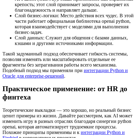
крепость; этот слой принимает запросы, проверяет их
благонадежность и направляет дальше.
Слой бизнес-логики: Место действия всех чудес. В этой
части работает официальная библиотека openai python,
которая взаимодействует с моделями для выполнения
бизнес-задач.
Слой данных: Служит для общения с базами данных,
кэшами и другими источниками информации.
Такой задуманный подход обеспечивает гибкость системы,
позволяя изменять или масштабировать отдельные ее
фрагменты без затрагивания работы всего механизма.
Подобный подход мы применяли при
интеграции Python и
Oracle для enterprise-решений
.
Практическое применение: от HR до
финтеха
Теоретические выкладки — это хорошо, но реальный бизнес
ценит примеры из жизни. Давайте рассмотрим, как AI может
изменить игру в разных отраслях благодаря синергии python
openai, которая автоматизирует трудоемкие процессы.
Похожие принципы применимы и к
интеграции Python и
Firebird
в корпоративных проектах.