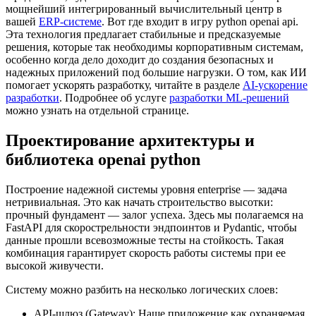
мощнейший интегрированный вычислительный центр в
вашей
ERP-системе
. Вот где входит в игру python openai api.
Эта технология предлагает стабильные и предсказуемые
решения, которые так необходимы корпоративным системам,
особенно когда дело доходит до создания безопасных и
надежных приложений под большие нагрузки. О том, как ИИ
помогает ускорять разработку, читайте в разделе
AI-ускорение
разработки
. Подробнее об услуге
разработки ML-решений
можно узнать на отдельной странице.
Проектирование архитектуры и
библиотека openai python
Построение надежной системы уровня enterprise — задача
нетривиальная. Это как начать строительство высотки:
прочный фундамент — залог успеха. Здесь мы полагаемся на
FastAPI для скорострельности эндпоинтов и Pydantic, чтобы
данные прошли всевозможные тесты на стойкость. Такая
комбинация гарантирует скорость работы системы при ее
высокой живучести.
Систему можно разбить на несколько логических слоев:
API-шлюз (Gateway): Наше приложение как охраняемая