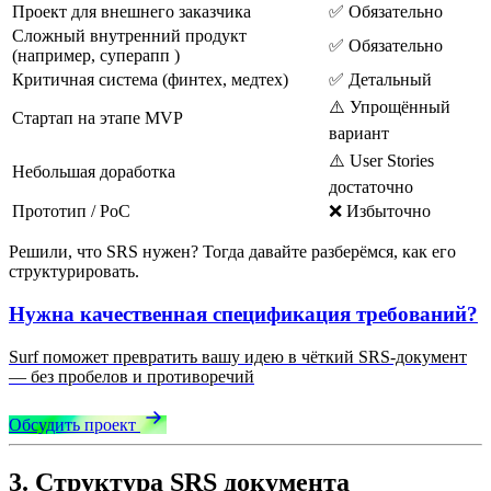
Проект для внешнего заказчика
✅ Обязательно
Сложный внутренний продукт
✅ Обязательно
(например, суперапп )
Критичная система (финтех, медтех)
✅ Детальный
⚠️ Упрощённый
Стартап на этапе MVP
вариант
⚠️ User Stories
Небольшая доработка
достаточно
Прототип / PoC
❌ Избыточно
Решили, что SRS нужен? Тогда давайте разберёмся, как его
структурировать.
Нужна качественная спецификация требований?
Surf поможет превратить вашу идею в чёткий SRS-документ
— без пробелов и противоречий
Обсудить проект
3. Структура SRS документа