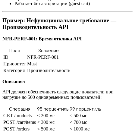
Работает без авторизации (guest cart)
Пример: Нефункциональное требование —
Производительность API
NFR-PERF-001: Время отклика API
Поле
Значение
ID
NFR-PERF-001
Приоритет
Must
Категория
Производительность
Описание:
API должен обеспечивать следующие показатели при
нагрузке до 500 одновременных пользователей:
Операция
95 перцентиль
99 перцентиль
GET /products
< 200 мс
< 500 мс
POST /cart/items
< 300 мс
< 700 мс
POST /orders
< 500 мс
< 1000 мс