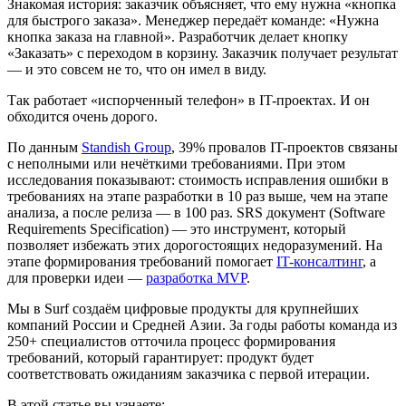
Знакомая история: заказчик объясняет, что ему нужна «кнопка
для быстрого заказа». Менеджер передаёт команде: «Нужна
кнопка заказа на главной». Разработчик делает кнопку
«Заказать» с переходом в корзину. Заказчик получает результат
— и это совсем не то, что он имел в виду.
Так работает «испорченный телефон» в IT-проектах. И он
обходится очень дорого.
По данным
Standish Group
, 39% провалов IT-проектов связаны
с неполными или нечёткими требованиями. При этом
исследования показывают: стоимость исправления ошибки в
требованиях на этапе разработки в 10 раз выше, чем на этапе
анализа, а после релиза — в 100 раз. SRS документ (Software
Requirements Specification) — это инструмент, который
позволяет избежать этих дорогостоящих недоразумений. На
этапе формирования требований помогает
IT-консалтинг
, а
для проверки идеи —
разработка MVP
.
Мы в Surf создаём цифровые продукты для крупнейших
компаний России и Средней Азии. За годы работы команда из
250+ специалистов отточила процесс формирования
требований, который гарантирует: продукт будет
соответствовать ожиданиям заказчика с первой итерации.
В этой статье вы узнаете: