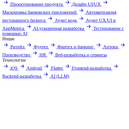
Проектирование продукта
Дизайн UI/UX
Маскировка банковских приложений
Автоматизация
ресторанного бизнеса
Аудит кода
Аудит UX/UI и
AppMetrica
AI-ускоренная разработка
Тестирование с
помощью AI
Ниши
Ритейл
Фудтех
Финтех и банкинг
Аптеки
Производство
HR
Веб-разработка и сервисы
Технологии
iOS
Android
Flutter
Frontend-разработка
Backend-разработка
AI (LLM)