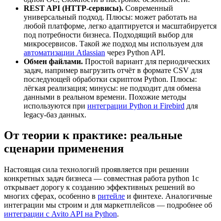
REST API (HTTP-сервисы).
Современный
универсальный подход. Плюсы: может работать на
любой платформе, легко адаптируется и масштабируется
под потребности бизнеса. Подходящий выбор для
микросервисов. Такой же подход мы используем для
автоматизации Atlassian
через Python API.
Обмен файлами.
Простой вариант для периодических
задач, например выгрузить отчёт в формате CSV для
последующей обработки скриптом Python. Плюсы:
лёгкая реализация; минусы: не подходит для обмена
данными в реальном времени. Похожие методы
используются при
интеграции Python и Firebird
для
legacy-баз данных.
От теории к практике: реальные
сценарии применения
Настоящая сила технологий проявляется при решении
конкретных задач бизнеса — совместная работа python 1с
открывает дорогу к созданию эффективных решений во
многих сферах, особенно в
ритейле
и финтехе. Аналогичные
интеграции мы строим и для маркетплейсов — подробнее об
интеграции с Avito API на Python
.