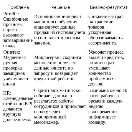
Проблема
Решение
Бизнес-результат
Ритейл:
Использование модели
Снижение затрат
Ошибочные
машинного обучения
на хранение
прогнозы
анализирует данные
товаров,
спроса
продаж из системы учёта
ускоренная
вызывают
и составляет прогнозы
оборачиваемость
затоваривание
закупок.
ассортимента.
склада.
Финтех:
Ускоряет процесс
Медленная
Микросервис скоринга
выдачи кредитов,
ручная
мгновенно получает
во много раз
проверка
данные клиента по
уменьшает
заёмщиков
запросу и возвращает
количество
увеличивает
кредитный рейтинг.
проблемных
риски.
долгов.
Скрипт автоматически
Экономия около 10
HR:
собирает данные о
часов рабочего
Еженедельные
результатах работы
времени каждую
отчёты по KPI
сотрудников и присылает
неделю,
делаются
сводку через
своевременно
вручную
корпоративный
информирует
долгое время.
мессенджер.
команду.