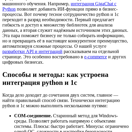
машинного обучения. Например,
интеграция GigaChat с
Python
позволяет добавить ИИ-функции прямо в бизнес-
процессы. Вот почему тесное сотрудничество python и 1с
переходит в разряд необходимости. Первый предлагает
гибкость и доступ к множеству библиотек для анализа
данных, а вторая служит надёжным источником этих данных.
Эта пара поможет бизнесу не только собирать информацию,
но и превращать её в настоящее конкурентное преимущество,
автоматизируя сложные процессы. О нашей услуге
разработки API и интеграций
рассказываем на отдельной
странице. Это особенно востребовано в
e-commerce
и других
цифровых бизнесах.
Способы и методы: как устроена
интеграция python и 1с
Когда дело доходит до сочетания двух систем, главное —
найти правильный способ связи. Технически интеграцию
python и 1с можно выполнить несколькими путями:
COM-соединение.
Старинный метод для Windows-
среды. Позволяет работать напрямую с объектами
системы. Плюсы: быстро работает. Минусы: ограничено
одной ОС, сложности в настройке безопасности.