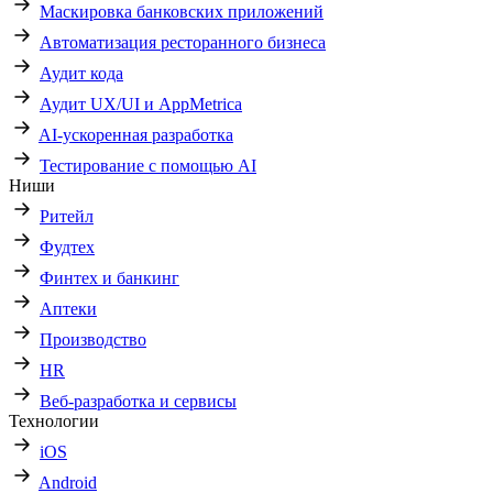
Маскировка банковских приложений
Автоматизация ресторанного бизнеса
Аудит кода
Аудит UX/UI и AppMetrica
AI-ускоренная разработка
Тестирование с помощью AI
Ниши
Ритейл
Фудтех
Финтех и банкинг
Аптеки
Производство
HR
Веб-разработка и сервисы
Технологии
iOS
Android