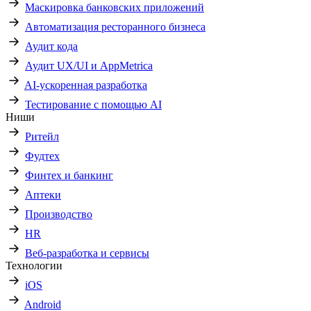
Маскировка банковских приложений
Автоматизация ресторанного бизнеса
Аудит кода
Аудит UX/UI и AppMetrica
AI-ускоренная разработка
Тестирование с помощью AI
Ниши
Ритейл
Фудтех
Финтех и банкинг
Аптеки
Производство
HR
Веб-разработка и сервисы
Технологии
iOS
Android