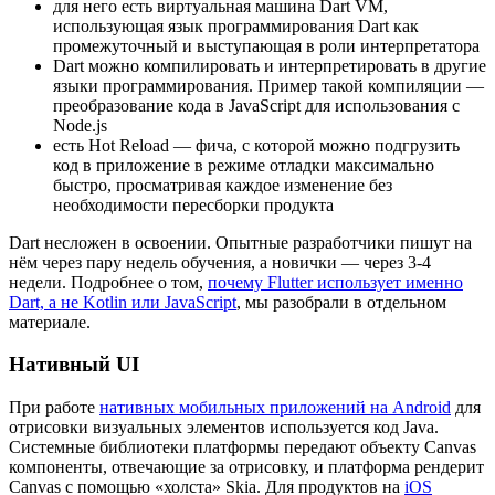
для него есть виртуальная машина Dart VM,
использующая язык программирования Dart как
промежуточный и выступающая в роли интерпретатора
Dart можно компилировать и интерпретировать в другие
языки программирования. Пример такой компиляции —
преобразование кода в JavaScript для использования с
Node.js
есть Hot Reload — фича, с которой можно подгрузить
код в приложение в режиме отладки максимально
быстро, просматривая каждое изменение без
необходимости пересборки продукта
Dart несложен в освоении. Опытные разработчики пишут на
нём через пару недель обучения, а новички — через 3-4
недели. Подробнее о том,
почему Flutter использует именно
Dart, а не Kotlin или JavaScript
, мы разобрали в отдельном
материале.
Нативный UI
При работе
нативных мобильных приложений на Android
для
отрисовки визуальных элементов используется код Java.
Системные библиотеки платформы передают объекту Canvas
компоненты, отвечающие за отрисовку, и платформа рендерит
Canvas с помощью «холста» Skia. Для продуктов на
iOS