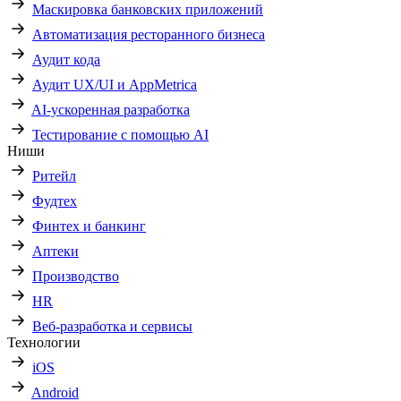
Маскировка банковских приложений
Автоматизация ресторанного бизнеса
Аудит кода
Аудит UX/UI и AppMetrica
AI-ускоренная разработка
Тестирование с помощью AI
Ниши
Ритейл
Фудтех
Финтех и банкинг
Аптеки
Производство
HR
Веб-разработка и сервисы
Технологии
iOS
Android