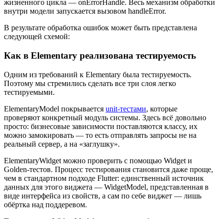
жизненного цикла — onErrorHandle. Весь механизм обработки
внутри модели запускается вызовом handleError.
В результате обработка ошибок может быть представлена
следующей схемой:
Как в Elementary реализована тестируемость
Одним из требований к Elementary была тестируемость.
Поэтому мы стремились сделать все три слоя легко
тестируемыми.
ElementaryModel покрывается
unit-тестами
, которые
проверяют конкретный модуль системы. Здесь всё довольно
просто: бизнесовые зависимости поставляются классу, их
можно замокировать — то есть отправлять запросы не на
реальный сервер, а на «заглушку».
ElementaryWidget можно проверить с помощью Widget и
Golden-тестов. Процесс тестирования становится даже проще,
чем в стандартном подходе Flutter: единственный источник
данных для этого виджета — WidgetModel, представленная в
виде интерфейса из свойств, а сам по себе виджет — лишь
обёртка над поддеревом.