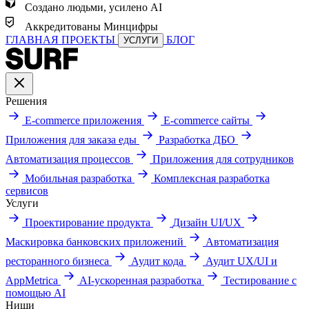
Создано людьми, усилено AI
Аккредитованы Минцифры
ГЛАВНАЯ
ПРОЕКТЫ
БЛОГ
УСЛУГИ
Решения
E-commerce приложения
E-commerce сайты
Приложения для заказа еды
Разработка ДБО
Автоматизация процессов
Приложения для сотрудников
Мобильная разработка
Комплексная разработка
сервисов
Услуги
Проектирование продукта
Дизайн UI/UX
Маскировка банковских приложений
Автоматизация
ресторанного бизнеса
Аудит кода
Аудит UX/UI и
AppMetrica
AI-ускоренная разработка
Тестирование с
помощью AI
Ниши