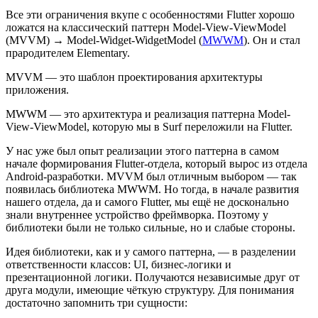
Все эти ограничения вкупе с особенностями Flutter хорошо
ложатся на классический паттерн Model-View-ViewModel
(MVVM) → Model-Widget-WidgetModel (
MWWM
). Он и стал
прародителем Elementary.
MVVM — это шаблон проектирования архитектуры
приложения.
MWWM — это архитектура и реализация паттерна Model-
View-ViewModel, которую мы в Surf переложили на Flutter.
У нас уже был опыт реализации этого паттерна в самом
начале формирования Flutter-отдела, который вырос из отдела
Android-разработки. MVVM был отличным выбором — так
появилась библиотека MWWM. Но тогда, в начале развития
нашего отдела, да и самого Flutter, мы ещё не досконально
знали внутреннее устройство фреймворка. Поэтому у
библиотеки были не только сильные, но и слабые стороны.
Идея библиотеки, как и у самого паттерна, — в разделении
ответственности классов: UI, бизнес-логики и
презентационной логики. Получаются независимые друг от
друга модули, имеющие чёткую структуру. Для понимания
достаточно запомнить три сущности: