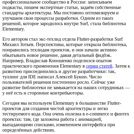
профессиональное сообщество в России: записываем
подкасты, пишем экспертные статьи, задаём собственные
стандарты архитектуры. Мы постоянно оптимизируем и
улучшаем свои процессы разработки. Одним из таких
решений, которое зародилось внутри Surf, стала библиотека
Elementary.
Его автором стал экс-техлид отдела Flutter-разработки Surf
Михаил Зотьев. Перспективы, которые открыла библиотека,
понравились техлидам проектов, и они начали активно
обкатывать новое решение, давая детальный фидбэк.
Например, Владислав Коношенко поделился опытом
практического применения Elementary в
серии статей
. Затем к
развитию присоединились и другие разработчики: так,
туллинг для IDE написал Алексей Букин. Число
пользователей решения постепенно росло. Сейчас уже
развитие библиотеки не замыкается на наших сотрудниках —
у неё есть и сторонние контрибьюторы.
Сегодня мы используем Elementary в большинстве Flutter-
проектов для создания чистой архитектуры и легко
тестируемого кода. Она очень полезна в e-commerce и финтех
проектах: там, где заложена работа с анимацией,
выпадающими списками, изменением интерфейса при
определённых действиях.