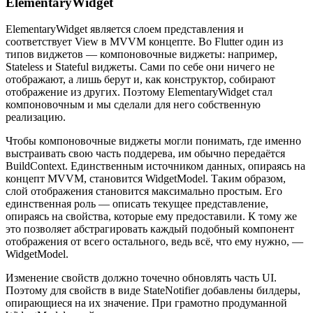
ElementaryWidget
ElementaryWidget является слоем представления и
соответствует View в MVVM концепте. Во Flutter один из
типов виджетов — компоновочные виджеты: например,
Stateless и Stateful виджеты. Сами по себе они ничего не
отображают, а лишь берут и, как конструктор, собирают
отображение из других. Поэтому ElementaryWidget стал
компоновочным и мы сделали для него собственную
реализацию.
Чтобы компоновочные виджеты могли понимать, где именно
выстраивать свою часть поддерева, им обычно передаётся
BuildContext. Единственным источником данных, опираясь на
концепт MVVM, становится WidgetModel. Таким образом,
слой отображения становится максимально простым. Его
единственная роль — описать текущее представление,
опираясь на свойства, которые ему предоставили. К тому же
это позволяет абстрагировать каждый подобный компонент
отображения от всего остального, ведь всё, что ему нужно, —
WidgetModel.
Изменение свойств должно точечно обновлять часть UI.
Поэтому для свойств в виде StateNotifier добавлены билдеры,
опирающиеся на их значение. При грамотно продуманной