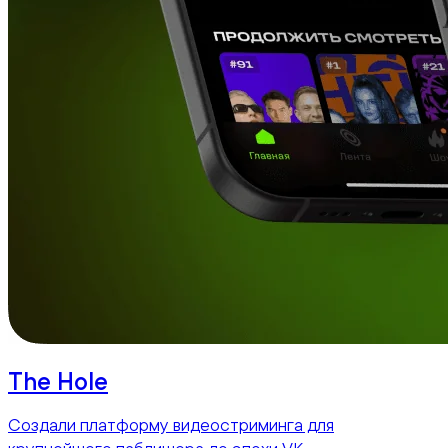
The Hole
Создали платформу видеостриминга для