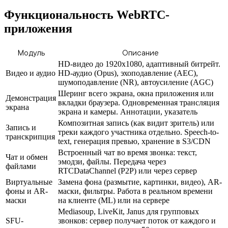
Функциональность WebRTC-
приложения
Модуль
Описание
HD-видео до 1920x1080, адаптивный битрейт.
Видео и аудио
HD-аудио (Opus), эхоподавление (AEC),
шумоподавление (NR), автоусиление (AGC)
Шеринг всего экрана, окна приложения или
Демонстрация
вкладки браузера. Одновременная трансляция
экрана
экрана и камеры. Аннотации, указатель
Композитная запись (как видит зритель) или
Запись и
треки каждого участника отдельно. Speech-to-
транскрипция
text, генерация превью, хранение в S3/CDN
Встроенный чат во время звонка: текст,
Чат и обмен
эмодзи, файлы. Передача через
файлами
RTCDataChannel (P2P) или через сервер
Виртуальные
Замена фона (размытие, картинки, видео), AR-
фоны и AR-
маски, фильтры. Работа в реальном времени
маски
на клиенте (ML) или на сервере
Mediasoup, LiveKit, Janus для групповых
SFU-
звонков: сервер получает поток от каждого и