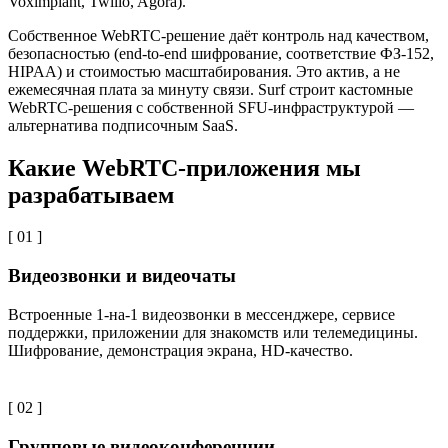
Voximplant, Twilio, Agora).
Собственное WebRTC-решение даёт контроль над качеством,
безопасностью (end-to-end шифрование, соответствие ФЗ-152,
HIPAA) и стоимостью масштабирования. Это актив, а не
ежемесячная плата за минуту связи. Surf строит кастомные
WebRTC-решения с собственной SFU-инфраструктурой —
альтернатива подписочным SaaS.
Какие WebRTC-приложения мы
разрабатываем
[ 01 ]
Видеозвонки и видеочаты
Встроенные 1-на-1 видеозвонки в мессенджере, сервисе
поддержки, приложении для знакомств или телемедицины.
Шифрование, демонстрация экрана, HD-качество.
[ 02 ]
Групповые видеоконференции