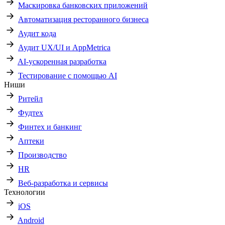
Маскировка банковских приложений
Автоматизация ресторанного бизнеса
Аудит кода
Аудит UX/UI и AppMetrica
AI-ускоренная разработка
Тестирование с помощью AI
Ниши
Ритейл
Фудтех
Финтех и банкинг
Аптеки
Производство
HR
Веб-разработка и сервисы
Технологии
iOS
Android