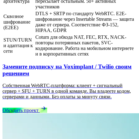
архитектура
пересылает остальным. 50+ активных
участников
DTLS + SRTP по стандарту WebRTC. E2E-
Сквозное
шифрование через Insertable Streams — защита
шифрование
даже от сервера. Соответствие ФЗ-152,
(E2EE)
HIPAA, GDPR
Coturn для обхода NAT, FEC, RTX, NACK-
STUN/TURN
повторы потерянных пакетов, SVC-
и адаптация к
кодирование. Работа на мобильном интернете
сети
и в корпоративных сетях
Замените подписку на Voximplant / Twilio своим
решением
Собственная WebRTC-платформа: клиент + сигнальный
сервер + SFU + TURN в одной команде. Вы владеете кодом,
серверами и данными. Без оплаты за минуту связи.
Обсудить проект