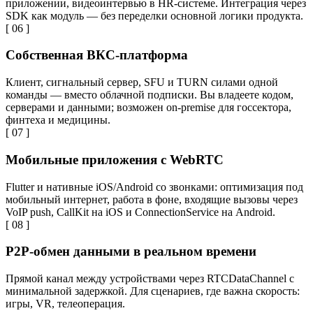
приложении, видеоинтервью в HR-системе. Интеграция через
SDK как модуль — без переделки основной логики продукта.
[ 06 ]
Собственная ВКС-платформа
Клиент, сигнальный сервер, SFU и TURN силами одной
команды — вместо облачной подписки. Вы владеете кодом,
серверами и данными; возможен on-premise для госсектора,
финтеха и медицины.
[ 07 ]
Мобильные приложения с WebRTC
Flutter и нативные iOS/Android со звонками: оптимизация под
мобильный интернет, работа в фоне, входящие вызовы через
VoIP push, CallKit на iOS и ConnectionService на Android.
[ 08 ]
P2P-обмен данными в реальном времени
Прямой канал между устройствами через RTCDataChannel с
минимальной задержкой. Для сценариев, где важна скорость:
игры, VR, телеоперация.