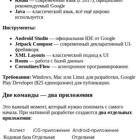
Kotlin
— современный язык (с 2017), официально
рекомендуемый Google
Java
— классический язык, всё ещё широко
используется
Инструменты:
Android Studio
— официальная IDE от Google
Jetpack Compose
— современный декларативный UI-
фреймворк
XML Layouts
— классический подход к UI
Room
— работа с базой данных
Coroutines/Flow
— асинхронное программирование
Требования:
Windows, Mac или Linux для разработки, Google
Play Developer ($25 единоразово) для публикации.
Две команды — два приложения
Это важный момент, который нужно понимать с самого
начала. При нативной разработке создаются
два отдельных
приложения
:
Аспект
iOS-приложение
Android-приложение
Кодовая база
Отдельная
Отдельная