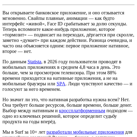
Вы открываете банковское приложение, и оно отзывается
мгновенно. Свайпы плавные, анимации — как будто
интерфейс «живой», Face ID срабатывает за долю секунды.
Теперь вспомните какое-нибудь приложение, которое
«тормозит» — подвисает на переходах, дёргается при скролле,
заметно «думает» при каждом действии. Разница очевидна, и
часто она объясняется одним: первое приложение нативное,
второе — нет.
По данным
Statista
, в 2026 году пользователи проводят в
мобильных приложениях в среднем 4,8 часа в день. Это
больше, чем за просмотром телевизора. При этом 88%
времени приходится на нативные приложения, а не на
мобильные браузеры или
SPA
. Люди чувствуют качество — и
голосуют за него временем.
Но значит ли это, что нативная разработка нужна всем? Нет.
Она требует больше ресурсов, больше времени, больше денег.
Выбор между нативным и
кроссплатформенным
подходом —
одно из ключевых решений, которое определит судьбу
продукта на годы вперёд.
Мы в Surf за 10+ лет
разработали мобильные приложения
для