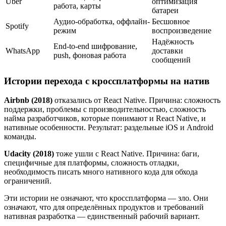
Uber
оптимизация
работа, карты
батареи
Аудио-обработка, оффлайн-
Бесшовное
Spotify
режим
воспроизведение
Надёжность
End-to-end шифрование,
WhatsApp
доставки
push, фоновая работа
сообщений
Истории перехода с кроссплатформы на натив
Airbnb (2018)
отказались от React Native. Причина: сложность
поддержки, проблемы с производительностью, сложность
найма разработчиков, которые понимают и React Native, и
нативные особенности. Результат: раздельные iOS и Android
команды.
Udacity (2018)
тоже ушли с React Native. Причина: баги,
специфичные для платформы, сложность отладки,
необходимость писать много нативного кода для обхода
ограничений.
Эти истории не означают, что кроссплатформа — зло. Они
означают, что для определённых продуктов и требований
нативная разработка — единственный рабочий вариант.