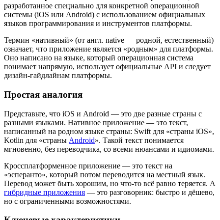
разработанное специально для конкретной операционной
системы (iOS или Android) с использованием официальных
языков программирования и инструментов платформы.
Термин «нативный» (от англ. native — родной, естественный)
означает, что приложение является «родным» для платформы.
Оно написано на языке, который операционная система
понимает напрямую, использует официальные API и следует
дизайн-гайдлайнам платформы.
Простая аналогия
Представьте, что iOS и Android — это две разные страны с
разными языками. Нативное приложение — это текст,
написанный на родном языке страны: Swift для «страны iOS»,
Kotlin для «страны
Android
». Такой текст понимается
мгновенно, без переводчика, со всеми нюансами и идиомами.
Кроссплатформенное приложение — это текст на
«эсперанто», который потом переводится на местный язык.
Перевод может быть хорошим, но что-то всё равно теряется. А
гибридные приложения
— это разговорник: быстро и дёшево,
но с ограниченными возможностями.
Ключевые характеристики