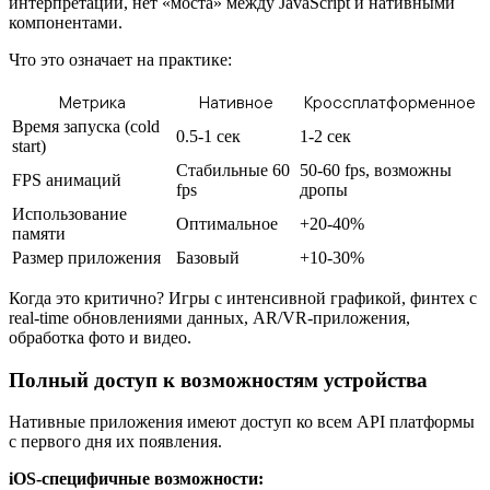
интерпретации, нет «моста» между JavaScript и нативными
компонентами.
Что это означает на практике:
Метрика
Нативное
Кроссплатформенное
Время запуска (cold
0.5-1 сек
1-2 сек
start)
Стабильные 60
50-60 fps, возможны
FPS анимаций
fps
дропы
Использование
Оптимальное
+20-40%
памяти
Размер приложения
Базовый
+10-30%
Когда это критично? Игры с интенсивной графикой, финтех с
real-time обновлениями данных, AR/VR-приложения,
обработка фото и видео.
Полный доступ к возможностям устройства
Нативные приложения имеют доступ ко всем API платформы
с первого дня их появления.
iOS-специфичные возможности: