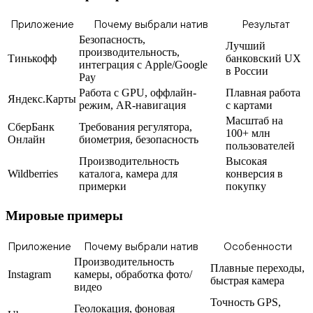
Приложение
Почему выбрали натив
Результат
Безопасность,
Лучший
производительность,
Тинькофф
банковский UX
интеграция с Apple/Google
в России
Pay
Работа с GPU, оффлайн-
Плавная работа
Яндекс.Карты
режим, AR-навигация
с картами
Масштаб на
СберБанк
Требования регулятора,
100+ млн
Онлайн
биометрия, безопасность
пользователей
Производительность
Высокая
Wildberries
каталога, камера для
конверсия в
примерки
покупку
Мировые примеры
Приложение
Почему выбрали натив
Особенности
Производительность
Плавные переходы,
Instagram
камеры, обработка фото/
быстрая камера
видео
Точность GPS,
Геолокация, фоновая