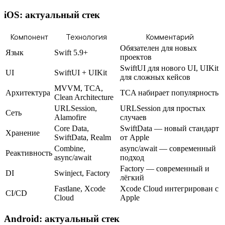
iOS: актуальный стек
Компонент
Технология
Комментарий
Обязателен для новых
Язык
Swift 5.9+
проектов
SwiftUI для нового UI, UIKit
UI
SwiftUI + UIKit
для сложных кейсов
MVVM, TCA,
Архитектура
TCA набирает популярность
Clean Architecture
URLSession,
URLSession для простых
Сеть
Alamofire
случаев
Core Data,
SwiftData — новый стандарт
Хранение
SwiftData, Realm
от Apple
Combine,
async/await — современный
Реактивность
async/await
подход
Factory — современный и
DI
Swinject, Factory
лёгкий
Fastlane, Xcode
Xcode Cloud интегрирован с
CI/CD
Cloud
Apple
Android: актуальный стек