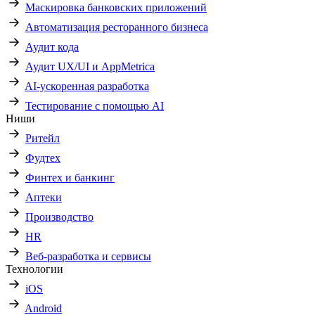
Маскировка банковских приложений
Автоматизация ресторанного бизнеса
Аудит кода
Аудит UX/UI и AppMetrica
AI-ускоренная разработка
Тестирование с помощью AI
Ниши
Ритейл
Фудтех
Финтех и банкинг
Аптеки
Производство
HR
Веб-разработка и сервисы
Технологии
iOS
Android